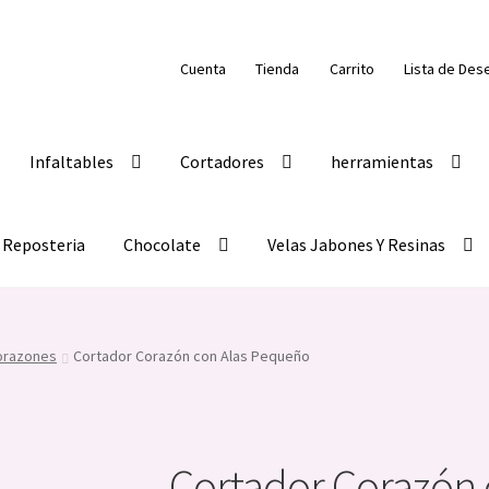
Cuenta
Tienda
Carrito
Lista de Des
Infaltables
Cortadores
herramientas
Reposteria
Chocolate
Velas Jabones Y Resinas
orazones
Cortador Corazón con Alas Pequeño
Cortador Corazón