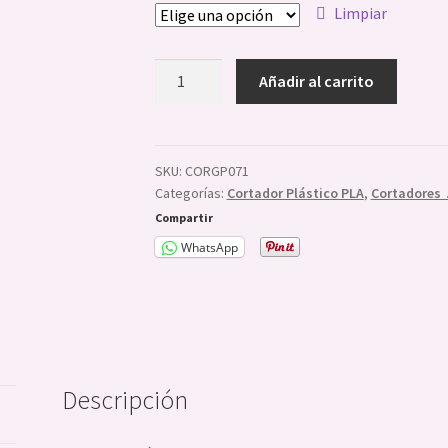
Limpiar
Cortador
Añadir al carrito
Corazón
con
Alas
Pequeño
SKU:
CORGP071
Categorías:
Cortador Plástico PLA
,
Cortadores 
cantidad
Compartir
WhatsApp
Descripción