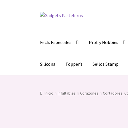
Ir
Ir
a
al
la
contenido
navegación
Fech. Especiales
Prof. y Hobbies
Silicona
Topper’s
Sellos Stamp
Inicio
Infaltables
Corazones
Cortadores C