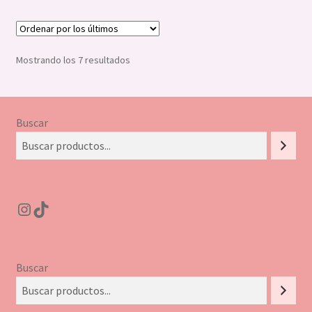
Ordenado
Mostrando los 7 resultados
por
los
últimos
Buscar
Instagram
TikTok
Buscar