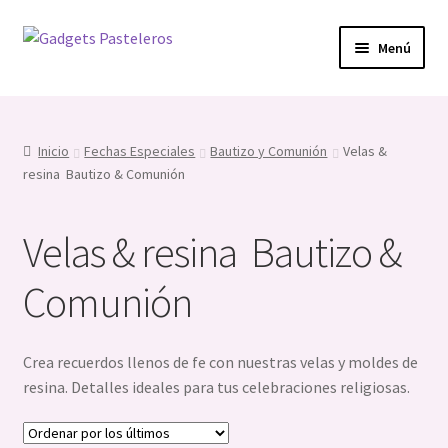
Ir
Ir
Menú
a
al
la
contenido
Expandi
Fech. Especiales
navegación
el
menú
Expandi
Mujer & Mamá
Inicio
Fechas Especiales
Bautizo y Comunión
Velas &
hijo
el
resina Bautizo & Comunión
menú
Expandi
Hombre & Papá
hijo
el
Velas & resina Bautizo &
menú
Expandi
Bautizo y Comunión
hijo
el
Comunión
menú
Silicona Bautizo & Comunión
hijo
Cortadores Bautizo & Comunión
Crea recuerdos llenos de fe con nuestras velas y moldes de
resina. Detalles ideales para tus celebraciones religiosas.
Topper´s Bautizo & Comunión