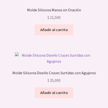
Las
opciones
Molde Silicona Manos en Oración
se
$
21,500
pueden
elegir
Añadir al carrito
en
la
página
de
producto
Molde Silicona Diseño Cruces Surtidas con Agujeros
$
25,000
Añadir al carrito