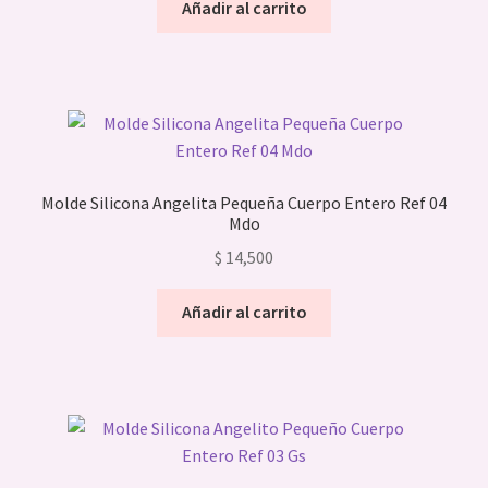
Añadir al carrito
hijo
el
menú
Expandi
Infaltables
hijo
el
menú
Expandi
Cortadores
hijo
el
menú
Expandi
herramientas
hijo
el
Molde Silicona Angelita Pequeña Cuerpo Entero Ref 04
menú
Mdo
Silicona
hijo
$
14,500
Topper’s
Añadir al carrito
Sellos Stamp
Reposteria
Expandi
Chocolate
el