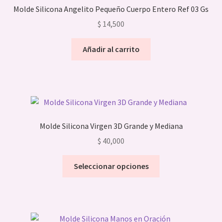
menú
Molde Silicona Angelito Pequeño Cuerpo Entero Ref 03 Gs
Expandi
Velas Jabones Y Resinas
hijo
el
$
14,500
menú
hijo
Añadir al carrito
Molde Silicona Virgen 3D Grande y Mediana
$
40,000
Este
Seleccionar opciones
producto
tiene
múltiples
variantes.