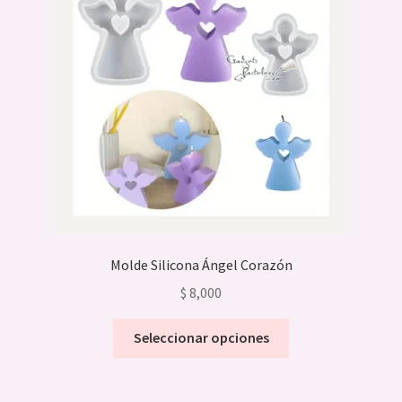
Molde Silicona Ángel Corazón
$
8,000
Este
Seleccionar opciones
producto
tiene
múltiples