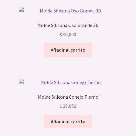
variantes.
Las
opciones
Molde Silicona Oso Grande 3D
se
$
40,000
pueden
elegir
Añadir al carrito
en
la
página
de
producto
Molde Silicona Conejo Tierno
$
28,000
Añadir al carrito