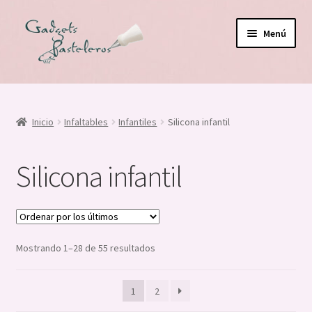
Ir
Ir
Menú
a
al
la
contenido
navegación
Expandi
Fech. Especiales
el
menú
Expandi
Prof. y Hobbies
Inicio
Infaltables
Infantiles
Silicona infantil
hijo
el
menú
Expandi
Infaltables
Silicona infantil
hijo
el
menú
Cordones Trenzados y pliegues
hijo
Gomas
Ordenado
Mostrando 1–28 de 55 resultados
por
Snak & Golosinas
los
1
2
últimos
Ángeles