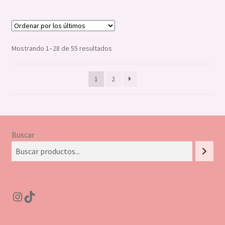
Ordenado
Mostrando 1–28 de 55 resultados
por
los
1
2
últimos
Buscar
Instagram
TikTok