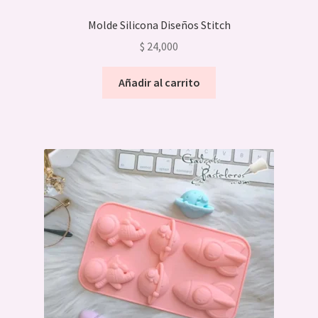
Molde Silicona Diseños Stitch
Expandi
Chocolate
$
24,000
el
menú
Expandi
Velas Jabones Y Resinas
Añadir al carrito
hijo
el
menú
hijo