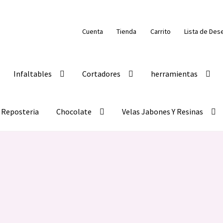
Cuenta
Tienda
Carrito
Lista de Des
Infaltables
Cortadores
herramientas
Reposteria
Chocolate
Velas Jabones Y Resinas