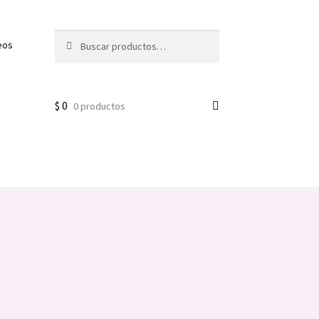
Buscar
Buscar
eos
por:
$
0
0 productos