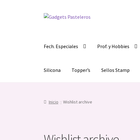
Ir
Ir
a
al
la
contenido
navegación
Fech. Especiales
Prof. y Hobbies
Silicona
Topper’s
Sellos Stamp
Inicio
Wishlist archive
Wishlist archive