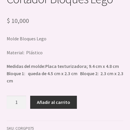
Sellos Stamp
$
10,000
Reposteria
Expandi
Chocolate
Molde Bloques Lego
el
menú
Expandi
Velas Jabones Y Resinas
Material: Plástico
hijo
el
menú
Medidas del molde:Placa texturizadora; 9.4 cm x 4.8 cm
hijo
Bloque 1: queda de 4.5 cm x 2.3 cm Bloque 2: 2.3 cm x 2.3
cm
Set
Añadir al carrito
Texturizador
y
Cortador
Bloques
SKU:
CORGP075