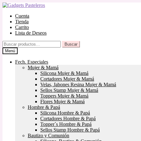
Ir
Ir
a
al
Cuenta
la
contenido
Tienda
navegación
Carrito
Lista de Deseos
Buscar
Buscar
por:
Menú
Fech. Especiales
Mujer & Mamá
Silicona Mujer & Mamá
Cortadores Mujer & Mamá
Velas, Jabones Resina Mujer & Mamá
Sellos Stamp Mujer & Mamá
Toppers Mujer & Mamá
Flores Mujer & Mamá
Hombre & Papá
Silicona Hombre & Papá
Cortadores Hombre & Papá
Topper´s Hombre & Papá
Sellos Stamp Hombre & Papá
Bautizo y Comunión