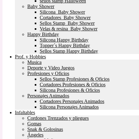
sellos stamp Halloween
Baby Shower
Silicona Baby Shower
Cortadores Baby Shower
Sellos Stamp Baby Shower
Velas & resina Baby Shower
Happy Birthday
Silicona Happy Birthday
Topper´s Happy Birthday
Sellos Stamp Happy Birthday
Prof. y Hobbies
Musica
Deporte y Video Juegos
Profesiones y Oficios
Sellos Stamp Profesiones & Oficios
Cortadores Profesiones & Oficios
Silicona Profesiones & Oficios
Personajes Animados
Cortadores Personajes Animados
Silicona Personajes Animados
Infaltables
Cordones Trenzados y pliegues
Gomas
Snak & Golosinas
Ángeles