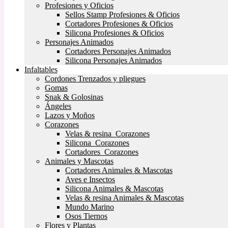
Profesiones y Oficios
Sellos Stamp Profesiones & Oficios
Cortadores Profesiones & Oficios
Silicona Profesiones & Oficios
Personajes Animados
Cortadores Personajes Animados
Silicona Personajes Animados
Infaltables
Cordones Trenzados y pliegues
Gomas
Snak & Golosinas
Ángeles
Lazos y Moños
Corazones
Velas & resina Corazones
Silicona Corazones
Cortadores Corazones
Animales y Mascotas
Cortadores Animales & Mascotas
Aves e Insectos
Silicona Animales & Mascotas
Velas & resina Animales & Mascotas
Mundo Marino
Osos Tiernos
Flores y Plantas