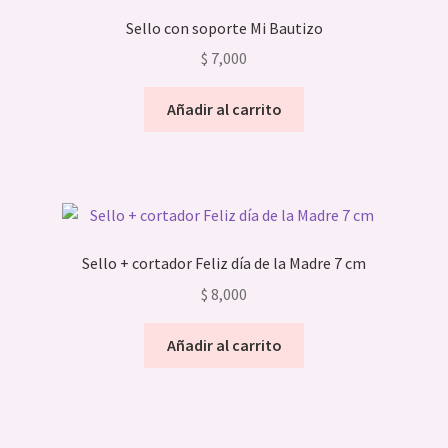
opciones
Sello con soporte Mi Bautizo
se
$
7,000
pueden
elegir
Añadir al carrito
en
la
página
de
producto
Sello + cortador Feliz día de la Madre 7 cm
$
8,000
Añadir al carrito