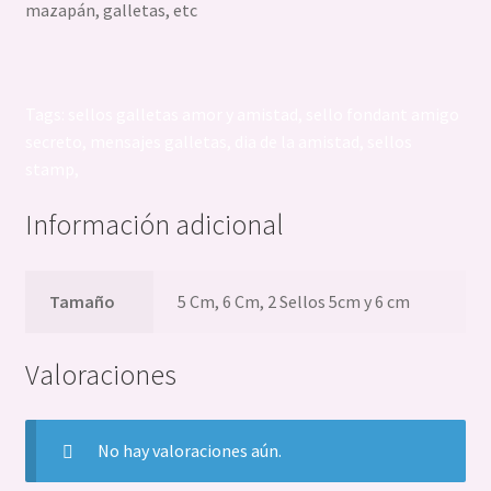
mazapán, galletas, etc
Tags: sellos galletas amor y amistad, sello fondant amigo
secreto, mensajes galletas, dia de la amistad, sellos
stamp,
Información adicional
Tamaño
5 Cm, 6 Cm, 2 Sellos 5cm y 6 cm
Valoraciones
No hay valoraciones aún.