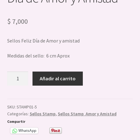
Sellos Stamp
$
7,000
Reposteria
Expandi
Chocolate
Sellos Feliz Día de Amor y amistad
el
menú
Expandi
Velas Jabones Y Resinas
Medidas del sello: 6 cm Aprox
hijo
el
menú
Sello
hijo
Añadir al carrito
con
soporte
Feliz
Día
SKU:
STAMP01-5
Categorías:
Sellos Stamp
,
Sellos Stamp Amor y Amistad
de
Amor
Compartir
y
WhatsApp
Amistad