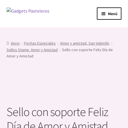
Ir
Ir
Menú
a
al
la
contenido
Expandi
Fech. Especiales
navegación
el
menú
Expandi
Prof. y Hobbies
Inicio
Fechas Especiales
Amor y amistad, San Valentín
hijo
el
Sellos Stamp Amor y Amistad
Sello con soporte Feliz Día de
menú
Expandi
Amor y Amistad
Infaltables
hijo
el
menú
Expandi
Cortadores
hijo
el
menú
Expandi
herramientas
hijo
el
menú
Silicona
Sello con soporte Feliz
hijo
Topper’s
Día de Amor y Amistad