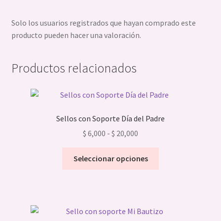
Solo los usuarios registrados que hayan comprado este
producto pueden hacer una valoración.
Productos relacionados
Sellos con Soporte Día del Padre
Rango
$
6,000
-
$
20,000
de
Este
precios:
Seleccionar opciones
producto
desde
tiene
$ 6,000
múltiples
hasta
variantes.
$ 20,000
Las