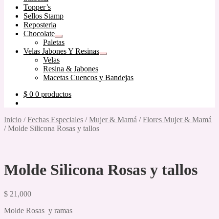
Topper’s
Sellos Stamp
Reposteria
Chocolate
Expandir
Paletas
el
Velas Jabones Y Resinas
menú
Expandir
Velas
hijo
el
Resina & Jabones
menú
Macetas Cuencos y Bandejas
hijo
$
0
0 productos
Inicio
/
Fechas Especiales
/
Mujer & Mamá
/
Flores Mujer & Mamá
/
Molde Silicona Rosas y tallos
Molde Silicona Rosas y tallos
$
21,000
Molde Rosas y ramas