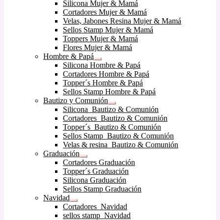
Expandir
Silicona Mujer & Mamá
menú
el
Cortadores Mujer & Mamá
hijo
menú
Velas, Jabones Resina Mujer & Mamá
hijo
Sellos Stamp Mujer & Mamá
Toppers Mujer & Mamá
Flores Mujer & Mamá
Hombre & Papá
Expandir
Silicona Hombre & Papá
el
Cortadores Hombre & Papá
menú
Topper´s Hombre & Papá
hijo
Sellos Stamp Hombre & Papá
Bautizo y Comunión
Expandir
Silicona Bautizo & Comunión
el
Cortadores Bautizo & Comunión
menú
Topper´s Bautizo & Comunión
hijo
Sellos Stamp Bautizo & Comunión
Velas & resina Bautizo & Comunión
Graduación
Expandir
Cortadores Graduación
el
Topper´s Graduación
menú
Silicona Graduación
hijo
Sellos Stamp Graduación
Navidad
Expandir
Cortadores Navidad
el
sellos stamp Navidad
menú