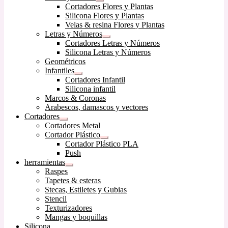
Expandir
Cortadores Flores y Plantas
el
Silicona Flores y Plantas
menú
Velas & resina Flores y Plantas
hijo
Letras y Números
Expandir
Cortadores Letras y Números
el
Silicona Letras y Números
menú
Geométricos
hijo
Infantiles
Expandir
Cortadores Infantil
el
Silicona infantil
menú
Marcos & Coronas
hijo
Arabescos, damascos y vectores
Cortadores
Expandir
Cortadores Metal
el
Cortador Plástico
menú
Expandir
Cortador Plástico PLA
hijo
el
Push
menú
herramientas
hijo
Expandir
Raspes
el
Tapetes & esteras
menú
Stecas, Estiletes y Gubias
hijo
Stencil
Texturizadores
Mangas y boquillas
Silicona