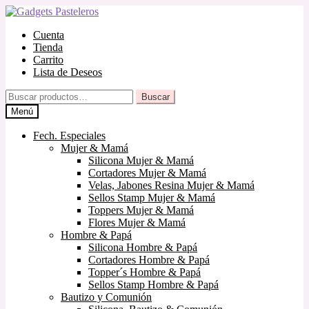
Ir
Ir
a
al
Cuenta
la
contenido
Tienda
navegación
Carrito
Lista de Deseos
Buscar
Buscar
por:
Menú
Fech. Especiales
Mujer & Mamá
Silicona Mujer & Mamá
Cortadores Mujer & Mamá
Velas, Jabones Resina Mujer & Mamá
Sellos Stamp Mujer & Mamá
Toppers Mujer & Mamá
Flores Mujer & Mamá
Hombre & Papá
Silicona Hombre & Papá
Cortadores Hombre & Papá
Topper´s Hombre & Papá
Sellos Stamp Hombre & Papá
Bautizo y Comunión