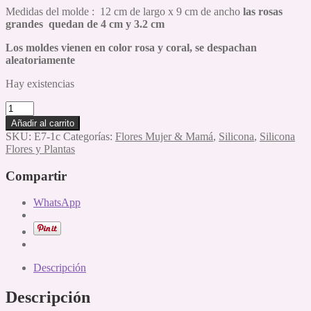
Medidas del molde : 12 cm de largo x 9 cm de ancho
las rosas
grandes quedan de 4 cm y 3.2 cm
Los moldes vienen en color rosa y coral, se despachan
aleatoriamente
Hay existencias
Molde
Silicona
Añadir al carrito
Rosas
SKU:
E7-1c
Categorías:
Flores Mujer & Mamá
,
Silicona
,
Silicona
y
Flores y Plantas
tallos
cantidad
Compartir
WhatsApp
Descripción
Descripción