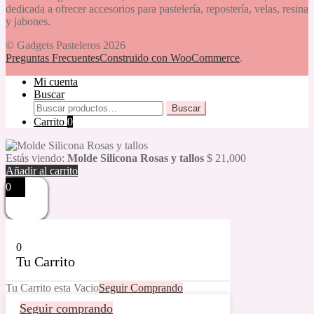
dedicada a ofrecer accesorios para pastelería, repostería, velas, resina
y jabones.
© Gadgets Pasteleros 2026
Preguntas Frecuentes
Construido con WooCommerce
.
Mi cuenta
Buscar
Buscar
Buscar
por:
Carrito
0
Estás viendo:
Molde Silicona Rosas y tallos
$
21,000
Añadir al carrito
0
0
Tu Carrito
Tu Carrito esta Vacio
Seguir Comprando
Seguir comprando