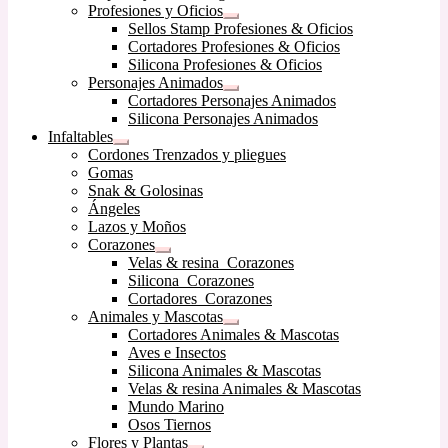
Profesiones y Oficios
hijo
Expandir
Sellos Stamp Profesiones & Oficios
el
Cortadores Profesiones & Oficios
menú
Silicona Profesiones & Oficios
hijo
Personajes Animados
Expandir
Cortadores Personajes Animados
el
Silicona Personajes Animados
menú
Infaltables
hijo
Expandir
Cordones Trenzados y pliegues
el
Gomas
menú
Snak & Golosinas
hijo
Ángeles
Lazos y Moños
Corazones
Expandir
Velas & resina Corazones
el
Silicona Corazones
menú
Cortadores Corazones
hijo
Animales y Mascotas
Expandir
Cortadores Animales & Mascotas
el
Aves e Insectos
menú
Silicona Animales & Mascotas
hijo
Velas & resina Animales & Mascotas
Mundo Marino
Osos Tiernos
Flores y Plantas