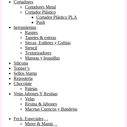
Cortadores
Cortadores Metal
Cortador Plástico
Cortador Plástico PLA
Push
herramientas
Raspes
Tapetes & esteras
Stecas, Estiletes y Gubias
Stencil
Texturizadores
Mangas y boquillas
Silicona
Topper’s
Sellos Stamp
Reposteria
Chocolate
Paletas
Velas Jabones Y Resinas
Velas
Resina & Jabones
Macetas Cuencos y Bandejas
Fech. Especiales
Expandir
Mujer & Mamá
el