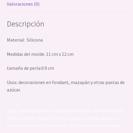
Valoraciones (0)
Descripción
Material: Silicona
Medidas del molde: 11 cm x 12 cm
tamaño de perla:0.9 cm
Usos: decoraciones en fondant, mazapán y otras pastas de
azúcar.
Tags: molde para hacer collar en fondant, molde silicona
bolitas molde silicona tira de circulitos molde perlas en
fondant molde silicona perlas facil molde perlas anchas