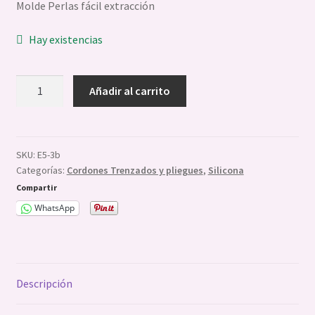
Molde Perlas fácil extracción
Sellos Stamp
Hay existencias
Reposteria
Molde
Expandi
Chocolate
Añadir al carrito
Silicona
el
Perlas
menú
Expandi
Velas Jabones Y Resinas
cantidad
hijo
el
SKU:
E5-3b
menú
Categorías:
Cordones Trenzados y pliegues
,
Silicona
hijo
Compartir
WhatsApp
Descripción