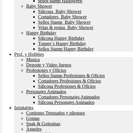
sellos stamp Halloween
Baby Shower
Silicona Baby Shower
Cortadores Baby Shower
Sellos Stamp Baby Shower
Velas & resina Baby Shower
Happy Birthday
Silicona Happy Birthday
Topper´s Happy Birthday
Sellos Stamp Happy Birthday
Prof. y Hobbies
Musica
Deporte y Video Juegos
Profesiones y Oficios
Sellos Stamp Profesiones & Oficios
Cortadores Profesiones & Oficios
Silicona Profesiones & Oficios
Personajes Animados
Cortadores Personajes Animados
Silicona Personajes Animados
Infaltables
Cordones Trenzados y pliegues
Gomas
Snak & Golosinas
Ángeles