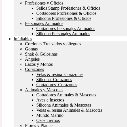
Profesiones y Oficios
Sellos Stamp Profesiones & Oficios
Cortadores Profesiones & Oficios
Silicona Profesiones & Oficios
Personajes Animados
Cortadores Personajes Animados
Silicona Personajes Animados
Infaltables
Cordones Trenzados y pliegues
Gomas
Snak & Golosinas
Ángeles
Lazos y Moños
Corazones
Velas & resina Corazones
Silicona Corazones
Cortadores Corazones
Animales y Mascotas
Cortadores Animales & Mascotas
Aves e Insectos
Silicona Animales & Mascotas
Velas & resina Animales & Mascotas
Mundo Marino
Osos Tiernos
Flores y Plantas