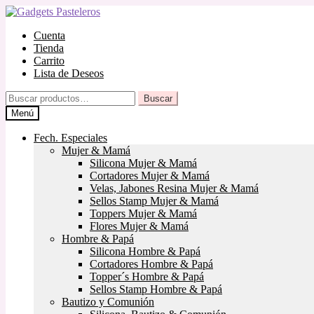
Ir
Ir
a
al
Cuenta
la
contenido
Tienda
navegación
Carrito
Lista de Deseos
Buscar
Buscar
por:
Menú
Fech. Especiales
Mujer & Mamá
Silicona Mujer & Mamá
Cortadores Mujer & Mamá
Velas, Jabones Resina Mujer & Mamá
Sellos Stamp Mujer & Mamá
Toppers Mujer & Mamá
Flores Mujer & Mamá
Hombre & Papá
Silicona Hombre & Papá
Cortadores Hombre & Papá
Topper´s Hombre & Papá
Sellos Stamp Hombre & Papá
Bautizo y Comunión