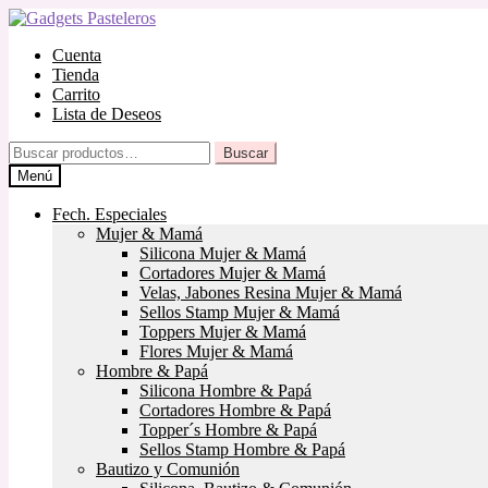
Ir
Ir
a
al
Cuenta
la
contenido
Tienda
navegación
Carrito
Lista de Deseos
Buscar
Buscar
por:
Menú
Fech. Especiales
Mujer & Mamá
Silicona Mujer & Mamá
Cortadores Mujer & Mamá
Velas, Jabones Resina Mujer & Mamá
Sellos Stamp Mujer & Mamá
Toppers Mujer & Mamá
Flores Mujer & Mamá
Hombre & Papá
Silicona Hombre & Papá
Cortadores Hombre & Papá
Topper´s Hombre & Papá
Sellos Stamp Hombre & Papá
Bautizo y Comunión