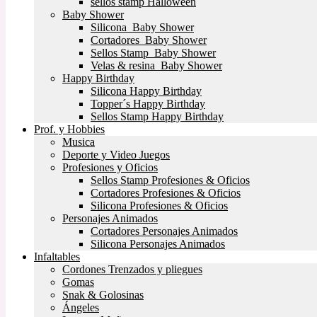
sellos stamp Halloween
Baby Shower
Silicona Baby Shower
Cortadores Baby Shower
Sellos Stamp Baby Shower
Velas & resina Baby Shower
Happy Birthday
Silicona Happy Birthday
Topper´s Happy Birthday
Sellos Stamp Happy Birthday
Prof. y Hobbies
Musica
Deporte y Video Juegos
Profesiones y Oficios
Sellos Stamp Profesiones & Oficios
Cortadores Profesiones & Oficios
Silicona Profesiones & Oficios
Personajes Animados
Cortadores Personajes Animados
Silicona Personajes Animados
Infaltables
Cordones Trenzados y pliegues
Gomas
Snak & Golosinas
Ángeles