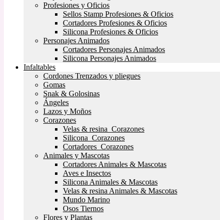
Profesiones y Oficios
Sellos Stamp Profesiones & Oficios
Cortadores Profesiones & Oficios
Silicona Profesiones & Oficios
Personajes Animados
Cortadores Personajes Animados
Silicona Personajes Animados
Infaltables
Cordones Trenzados y pliegues
Gomas
Snak & Golosinas
Ángeles
Lazos y Moños
Corazones
Velas & resina Corazones
Silicona Corazones
Cortadores Corazones
Animales y Mascotas
Cortadores Animales & Mascotas
Aves e Insectos
Silicona Animales & Mascotas
Velas & resina Animales & Mascotas
Mundo Marino
Osos Tiernos
Flores y Plantas