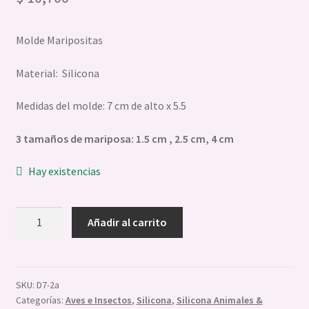
Sellos Stamp
Molde Maripositas
Reposteria
Material: Silicona
Expandi
Chocolate
el
Medidas del molde: 7 cm de alto x 5.5
menú
Expandi
Velas Jabones Y Resinas
hijo
el
3 tamaños de mariposa: 1.5 cm , 2.5 cm, 4 cm
menú
hijo
Hay existencias
Molde
Añadir al carrito
Silicona
Mariposas
x3
tamaños
SKU:
D7-2a
Categorías:
Aves e Insectos
,
Silicona
,
Silicona Animales &
Mini