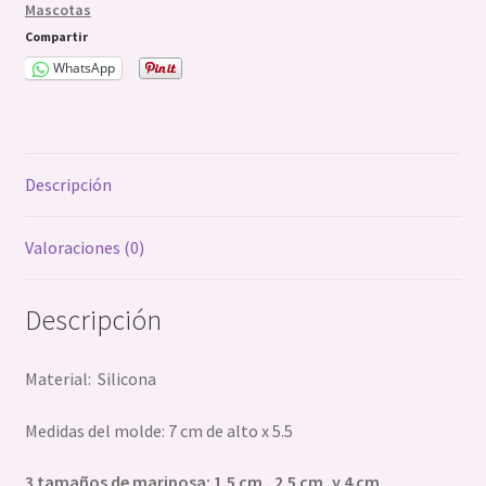
Mascotas
cantidad
Compartir
WhatsApp
Descripción
Valoraciones (0)
Descripción
Material: Silicona
Medidas del molde: 7 cm de alto x 5.5
3 tamaños de mariposa: 1.5 cm , 2.5 cm, y 4 cm