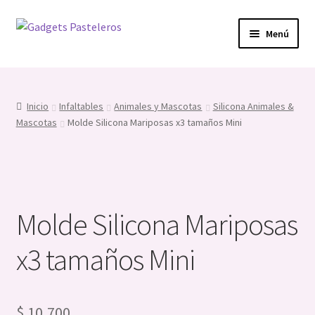
Ir
Ir
Menú
a
al
la
contenido
Expandi
Fech. Especiales
navegación
el
menú
Expandi
Prof. y Hobbies
Inicio
Infaltables
Animales y Mascotas
Silicona Animales &
hijo
el
Mascotas
Molde Silicona Mariposas x3 tamaños Mini
menú
Expandi
Infaltables
hijo
el
menú
Expandi
Cortadores
hijo
el
menú
Expandi
Molde Silicona Mariposas
herramientas
hijo
el
menú
x3 tamaños Mini
Silicona
hijo
Topper’s
$
10,700