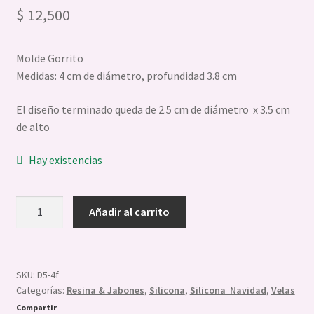
$
12,500
Sellos Stamp
Reposteria
Molde Gorrito
Medidas: 4 cm de diámetro, profundidad 3.8 cm
Expandi
Chocolate
el
El diseño terminado queda de 2.5 cm de diámetro x 3.5 cm
menú
Expandi
Velas Jabones Y Resinas
de alto
hijo
el
menú
Hay existencias
hijo
Molde
Añadir al carrito
Silicona
Gorro
Navideño
3D
SKU:
D5-4f
Categorías:
Resina & Jabones
,
Silicona
,
Silicona Navidad
,
Velas
cantidad
Compartir