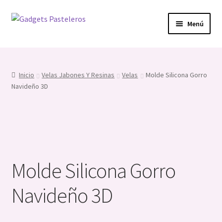
Ir
Ir
Menú
a
al
la
contenido
Expandi
Fech. Especiales
navegación
el
menú
Expandi
Prof. y Hobbies
Inicio
Velas Jabones Y Resinas
Velas
Molde Silicona Gorro
hijo
el
Navideño 3D
menú
Expandi
Infaltables
hijo
el
menú
Expandi
Cortadores
hijo
el
menú
Expandi
herramientas
hijo
el
Molde Silicona Gorro
menú
Silicona
hijo
Navideño 3D
Topper’s