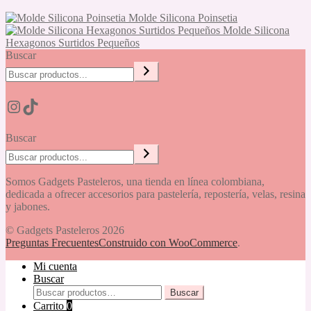
Molde Silicona Poinsetia
Molde Silicona
Hexagonos Surtidos Pequeños
Buscar
Instagram
TikTok
Buscar
Somos Gadgets Pasteleros, una tienda en línea colombiana,
dedicada a ofrecer accesorios para pastelería, repostería, velas, resina
y jabones.
© Gadgets Pasteleros 2026
Preguntas Frecuentes
Construido con WooCommerce
.
Mi cuenta
Buscar
Buscar
Buscar
por:
Carrito
0