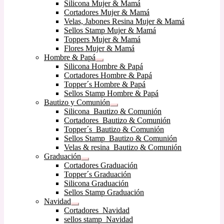
Expandir
Silicona Mujer & Mamá
menú
el
Cortadores Mujer & Mamá
hijo
menú
Velas, Jabones Resina Mujer & Mamá
hijo
Sellos Stamp Mujer & Mamá
Toppers Mujer & Mamá
Flores Mujer & Mamá
Hombre & Papá
Expandir
Silicona Hombre & Papá
el
Cortadores Hombre & Papá
menú
Topper´s Hombre & Papá
hijo
Sellos Stamp Hombre & Papá
Bautizo y Comunión
Expandir
Silicona Bautizo & Comunión
el
Cortadores Bautizo & Comunión
menú
Topper´s Bautizo & Comunión
hijo
Sellos Stamp Bautizo & Comunión
Velas & resina Bautizo & Comunión
Graduación
Expandir
Cortadores Graduación
el
Topper´s Graduación
menú
Silicona Graduación
hijo
Sellos Stamp Graduación
Navidad
Expandir
Cortadores Navidad
el
sellos stamp Navidad
menú