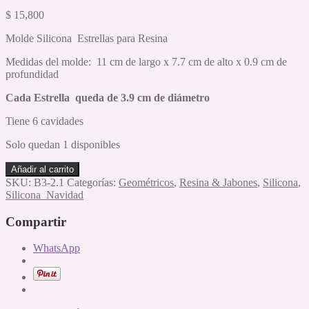
$
15,800
Molde Silicona Estrellas para Resina
Medidas del molde: 11 cm de largo x 7.7 cm de alto x 0.9 cm de
profundidad
Cada Estrella queda de 3.9 cm de diámetro
Tiene 6 cavidades
Solo quedan 1 disponibles
Molde
Añadir al carrito
Silicona
SKU:
B3-2.1
Categorías:
Geométricos
,
Resina & Jabones
,
Silicona
,
Bisuteria
Silicona Navidad
Estrellas
x
Compartir
6
con
WhatsApp
Agujeros
cantidad