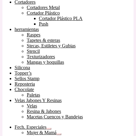
Cortadores
Cortadores Metal
Cortador Plástico
Cortador Plástico PLA
Push
herramientas
Raspes
Tapetes & esteras
Stecas, Estiletes y Gubias
Stencil
Texturizadores
Mangas y boquillas
Silicona
Topper’s
Sellos Stamp
Reposteria
Chocolate
Paletas
Velas Jabones Y Resinas
Velas
Resina & Jabones
Macetas Cuencos y Bandejas
Fech. Especiales
Expandir
Mujer & Mamá
el