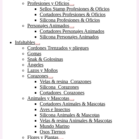
Profesiones y Oficios
hijo
Expandir
Sellos Stamp Profesiones & Oficios
el
Cortadores Profesiones & Oficios
menú
Silicona Profesiones & Oficios
hijo
Personajes Animados
Expandir
Cortadores Personajes Animados
el
Silicona Personajes Animados
menú
Infaltables
hijo
Expandir
Cordones Trenzados y pliegues
el
Gomas
menú
Snak & Golosinas
hijo
Ángeles
Lazos y Moños
Corazones
Expandir
Velas & resina Corazones
el
Silicona Corazones
menú
Cortadores Corazones
hijo
Animales y Mascotas
Expandir
Cortadores Animales & Mascotas
el
Aves e Insectos
menú
Silicona Animales & Mascotas
hijo
Velas & resina Animales & Mascotas
Mundo Marino
Osos Tiernos
Flores y Plantas