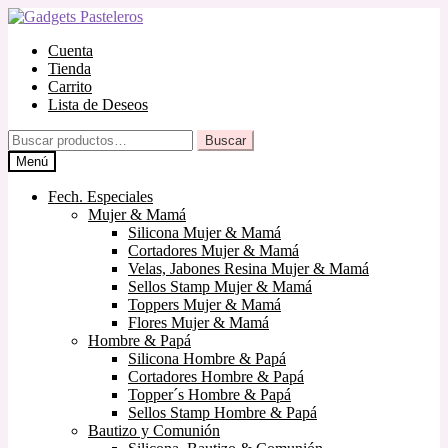
Ir
Ir
a
al
Cuenta
la
contenido
Tienda
navegación
Carrito
Lista de Deseos
Buscar
Buscar
por:
Menú
Fech. Especiales
Mujer & Mamá
Silicona Mujer & Mamá
Cortadores Mujer & Mamá
Velas, Jabones Resina Mujer & Mamá
Sellos Stamp Mujer & Mamá
Toppers Mujer & Mamá
Flores Mujer & Mamá
Hombre & Papá
Silicona Hombre & Papá
Cortadores Hombre & Papá
Topper´s Hombre & Papá
Sellos Stamp Hombre & Papá
Bautizo y Comunión