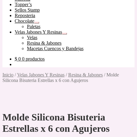
Topper’s
Sellos Stamp
Reposteria
Chocolate
Expandir
Paletas
el
Velas Jabones Y Resinas
menú
Expandir
Velas
hijo
el
Resina & Jabones
menú
Macetas Cuencos y Bandejas
hijo
$
0
0 productos
Inicio
/
Velas Jabones Y Resinas
/
Resina & Jabones
/
Molde
Silicona Bisuteria Estrellas x 6 con Agujeros
Molde Silicona Bisuteria
Estrellas x 6 con Agujeros