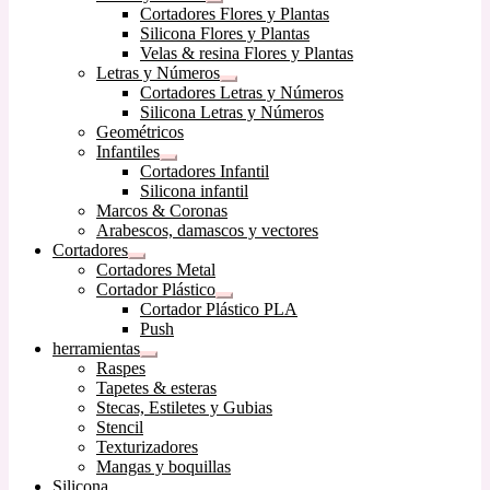
Expandir
Cortadores Flores y Plantas
el
Silicona Flores y Plantas
menú
Velas & resina Flores y Plantas
hijo
Letras y Números
Expandir
Cortadores Letras y Números
el
Silicona Letras y Números
menú
Geométricos
hijo
Infantiles
Expandir
Cortadores Infantil
el
Silicona infantil
menú
Marcos & Coronas
hijo
Arabescos, damascos y vectores
Cortadores
Expandir
Cortadores Metal
el
Cortador Plástico
menú
Expandir
Cortador Plástico PLA
hijo
el
Push
menú
herramientas
hijo
Expandir
Raspes
el
Tapetes & esteras
menú
Stecas, Estiletes y Gubias
hijo
Stencil
Texturizadores
Mangas y boquillas
Silicona