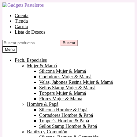
Ir
Ir
a
al
Cuenta
la
contenido
Tienda
navegación
Carrito
Lista de Deseos
Buscar
Buscar
por:
Menú
Fech. Especiales
Mujer & Mamá
Silicona Mujer & Mamá
Cortadores Mujer & Mamá
Velas, Jabones Resina Mujer & Mamá
Sellos Stamp Mujer & Mamá
Toppers Mujer & Mamá
Flores Mujer & Mamá
Hombre & Papá
Silicona Hombre & Papá
Cortadores Hombre & Papá
Topper´s Hombre & Papá
Sellos Stamp Hombre & Papá
Bautizo y Comunión