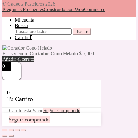
© Gadgets Pasteleros 2026
Preguntas Frecuentes
Construido con WooCommerce
.
Mi cuenta
Buscar
Buscar
Buscar
por:
Carrito
0
Estás viendo:
Cortador Cono Helado
$
5,000
Añadir al carrito
0
0
Tu Carrito
Tu Carrito esta Vacio
Seguir Comprando
Seguir comprando